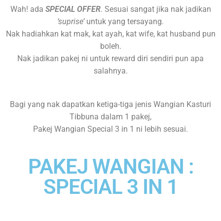
Wah! ada
SPECIAL OFFER
.
Sesuai sangat jika nak jadikan
‘suprise’
untuk yang tersayang.
Nak hadiahkan kat mak, kat ayah, kat wife, kat husband pun
boleh.
Nak jadikan pakej ni untuk reward diri sendiri pun apa
salahnya.
Bagi yang nak dapatkan ketiga-tiga jenis Wangian Kasturi
Tibbuna dalam 1 pakej,
Pakej Wangian Special 3 in 1 ni lebih sesuai.
PAKEJ WANGIAN :
SPECIAL 3 IN 1