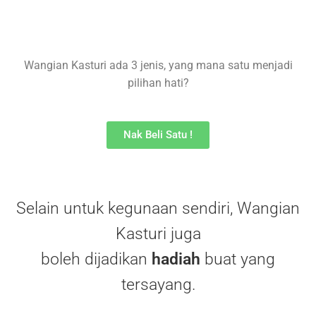
Wangian Kasturi ada 3 jenis, yang mana satu menjadi
pilihan hati?
Nak Beli Satu !
Selain untuk kegunaan sendiri, Wangian
Kasturi juga
boleh dijadikan
hadiah
buat yang
tersayang.