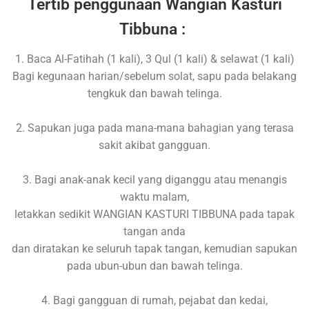
Tertib penggunaan Wangian Kasturi
Tibbuna :
1. Baca Al-Fatihah (1 kali), 3 Qul (1 kali) & selawat (1 kali)
Bagi kegunaan harian/sebelum solat, sapu pada belakang
tengkuk dan bawah telinga.
2. Sapukan juga pada mana-mana bahagian yang terasa
sakit akibat gangguan.
3. Bagi anak-anak kecil yang diganggu atau menangis
waktu malam,
letakkan sedikit WANGIAN KASTURI TIBBUNA pada tapak
tangan anda
dan diratakan ke seluruh tapak tangan, kemudian sapukan
pada ubun-ubun dan bawah telinga.
4. Bagi gangguan di rumah, pejabat dan kedai,