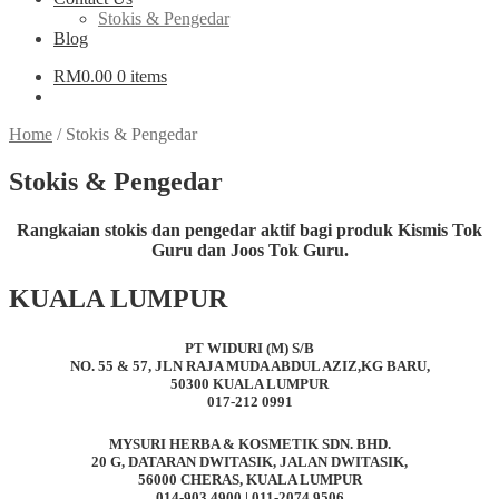
Stokis & Pengedar
Blog
RM
0.00
0 items
Home
/
Stokis & Pengedar
Stokis & Pengedar
Rangkaian stokis dan pengedar aktif bagi produk Kismis Tok
Guru dan Joos Tok Guru.
KUALA LUMPUR
PT WIDURI (M) S/B
NO. 55 & 57, JLN RAJA MUDA ABDUL AZIZ,KG BARU,
50300 KUALA LUMPUR
017-212 0991
MYSURI HERBA & KOSMETIK SDN. BHD.
20 G, DATARAN DWITASIK, JALAN DWITASIK,
56000 CHERAS, KUALA LUMPUR
014-903 4900 | 011-2074 9506