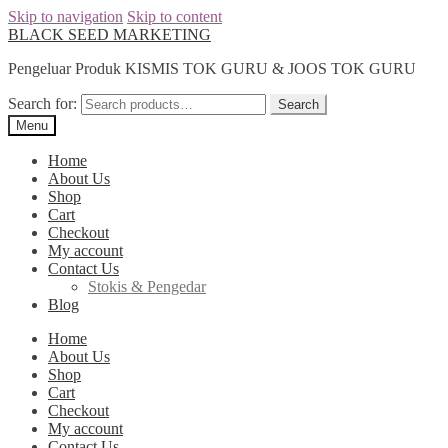
Skip to navigation
Skip to content
BLACK SEED MARKETING
Pengeluar Produk KISMIS TOK GURU & JOOS TOK GURU
Search for:
Search
Menu
Home
About Us
Shop
Cart
Checkout
My account
Contact Us
Stokis & Pengedar
Blog
Home
About Us
Shop
Cart
Checkout
My account
Contact Us