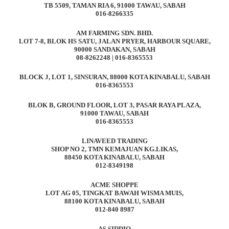
TB 5509, TAMAN RIA 6, 91000 TAWAU, SABAH
016-8266335
AM FARMING SDN. BHD.
LOT 7-8, BLOK HS SATU, JALAN PRYER, HARBOUR SQUARE,
90000 SANDAKAN, SABAH
08-8262248 | 016-8365553
BLOCK J, LOT 1, SINSURAN, 88000 KOTA KINABALU, SABAH
016-8365553
BLOK B, GROUND FLOOR, LOT 3, PASAR RAYA PLAZA,
91000 TAWAU, SABAH
016-8365553
LINAVEED TRADING
SHOP NO 2, TMN KEMAJUAN KG.LIKAS,
88450 KOTA KINABALU, SABAH
012-8349198
ACME SHOPPE
LOT AG 05, TINGKAT BAWAH WISMA MUIS,
88100 KOTA KINABALU, SABAH
012-840 8987
AS SIDDIQ