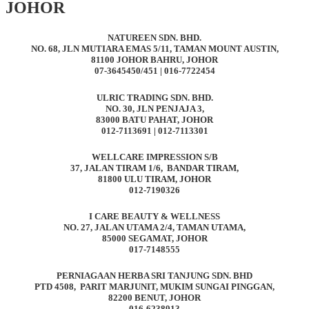
JOHOR
NATUREEN SDN. BHD.
NO. 68, JLN MUTIARA EMAS 5/11, TAMAN MOUNT AUSTIN,
81100 JOHOR BAHRU, JOHOR
07-3645450/451 | 016-7722454
ULRIC TRADING SDN. BHD.
NO. 30, JLN PENJAJA 3,
83000 BATU PAHAT, JOHOR
012-7113691 | 012-7113301
WELLCARE IMPRESSION S/B
37, JALAN TIRAM 1/6, BANDAR TIRAM,
81800 ULU TIRAM, JOHOR
012-7190326
I CARE BEAUTY & WELLNESS
NO. 27, JALAN UTAMA 2/4, TAMAN UTAMA,
85000 SEGAMAT, JOHOR
017-7148555
PERNIAGAAN HERBA SRI TANJUNG SDN. BHD
PTD 4508, PARIT MARJUNIT, MUKIM SUNGAI PINGGAN,
82200 BENUT, JOHOR
016-6238913