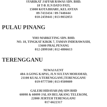
SYARIKAT JAFFAR RAWAS SDN. BHD.
18 T-B JLN DATO PATI,
15000 KOTA BHARU, KELANTAN
09-7433434 / 09-7448444
010-2459441 | 013-9032053
PULAU PINANG
YHO MARKETING SDN. BHD.
NO. 18, TINGKAT KIKIK 7, TAMAN INDERAWASIH,
13600 PRAI, PENANG
012-2899168 | 012-4806613
TERENGGANU
NUWAJA ENT
484-A GONG KAPAS, JLN SULTAN MOHAMAD,
21100 KUALA TERENGGANU,TERENGGANU
019-9777500 | 013-9509009
GALERI HIDAYAH (M) SDN BHD
60098 & 60099 JALAN BELAKANG TELEKOM,
22000 JERTEH TERENGGANU
017-6622317