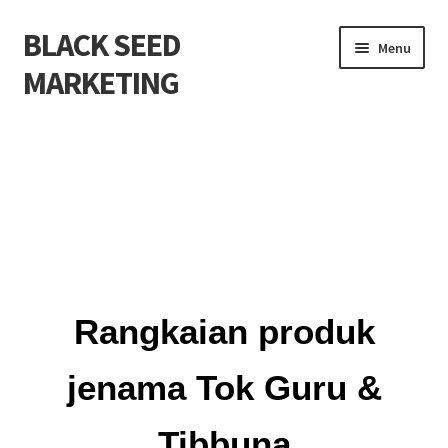
BLACK SEED
Menu
MARKETING
Home
About Us
Shop
Cart
Rangkaian produk
Checkout
jenama Tok Guru &
My account
Tibbuna
Contact Us