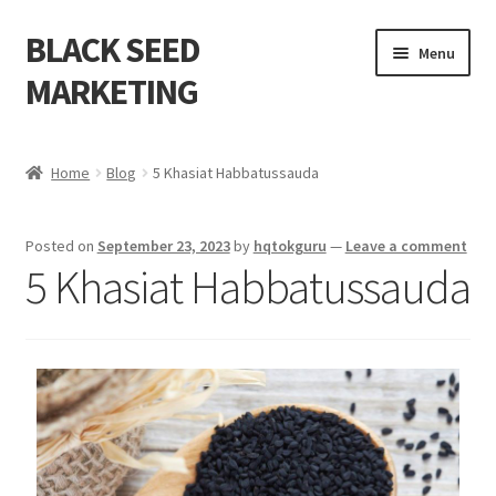
BLACK SEED
Menu
MARKETING
Home
Home
Blog
5 Khasiat Habbatussauda
About Us
Posted on
September 23, 2023
by
hqtokguru
—
Leave a comment
Shop
5 Khasiat Habbatussauda
Cart
Checkout
My account
Contact Us